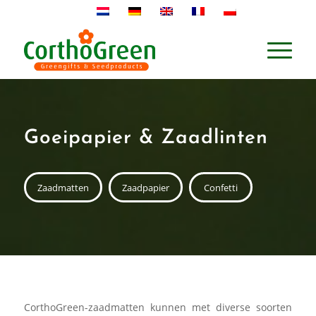
Goeipapier & Zaadlinten
Zaadmatten
Zaadpapier
Confetti
CorthoGreen-zaadmatten kunnen met diverse soorten